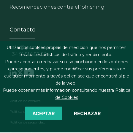
Recomendaciones contra el ‘phishing’
Contacto
info@garrigues.com
Utilizamos cookies propias de medición que nos permiten
+34 91 514 52 00
recabar estadísticas de tráfico y rendimiento.
Puede aceptar o rechazar su uso pinchando en los botones
correspondientes, y puede modificar sus preferencias en
cualquier momento a través del enlace que encontrará al pie
de la web.
Footer menu
Puede obtener más información consultando nuestra
Política
Términos legales y condiciones de contratación
de Cookies
Política de cookies
Política de privacidad
ACEPTAR
RECHAZAR
Política de seguridad