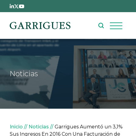
Pasar al contenido principal
Noticias
Sobrescribir enlaces de ay
Inicio
Noticias
Garrigues Aumentó un 3,1%
Sus Ingresos En 2016 Con Una Facturación de