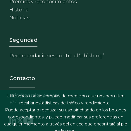
Premios y reconocimientos
Historia
Noticias
Footer - Extranet y herrami
Seguridad
Recomendaciones contra el ‘phishing’
Contacto
info@garrigues.com
Utilizamos cookies propias de medición que nos permiten
+34 91 514 52 00
recabar estadísticas de tráfico y rendimiento.
Puede aceptar o rechazar su uso pinchando en los botones
correspondientes, y puede modificar sus preferencias en
cualquier momento a través del enlace que encontrará al pie