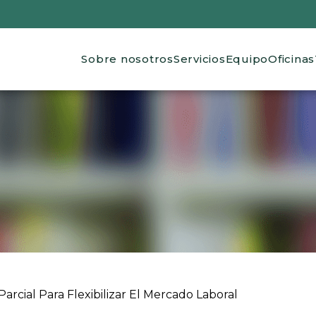
Main navigation
Sobre nosotros
Servicios
Equipo
Oficinas
 ayuda a la navegación
arcial Para Flexibilizar El Mercado Laboral