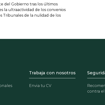
e del Gobierno tras los últimos
s la ultraactividad de los convenios
los Tribunales de la nulidad de los
- Equipo
Footer - Trabaja con 
Foote
Trabaja con nosotros
Segurid
onales
Envia tu CV
Recomen
contra el