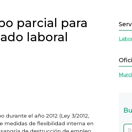
po parcial para
Serv
cado laboral
Labor
Ofic
Murc
Next
Bu
o durante el año 2012 (Ley 3/2012,
de medidas de flexibilidad interna en
a sangría de destrucción de empleo,