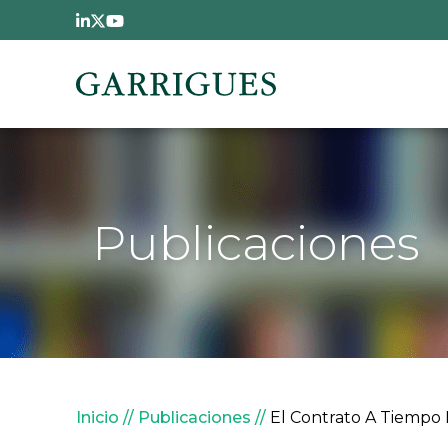
Pasar al contenido principal
Publicaciones
Sobrescribir enlaces de
Inicio
Publicaciones
El Contrato A Tiempo P