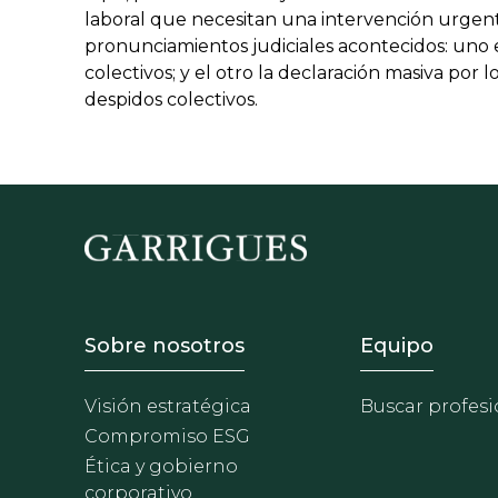
laboral que necesitan una intervención urgent
pronunciamientos judiciales acontecidos: uno e
colectivos; y el otro la declaración masiva por 
despidos colectivos.
Footer - Sobre Nosotros
Footer 
Sobre nosotros
Equipo
Visión estratégica
Buscar profesi
Compromiso ESG
Ética y gobierno
corporativo