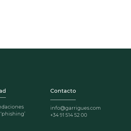
nosotros
r - Extranet y herramientas p
ad
Contacto
daciones
info@garrigues.com
 ‘phishing’
+34 91 514 52 00