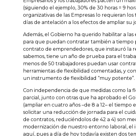
Empresarios y los trabajadores pacten un má
(siguiendo el ejemplo, 30% de 30 horas = 9 hor
organizativas de las Empresas lo requieran lo
días de antelación a los efectos de ampliar su 
Además, el Gobierno ha querido habilitar a la
para que puedan contratar también a tiempo 
contrato de emprendedores, que instauró la re
sabemos, tiene un año de prueba para el traba
menos de 50 trabajadores puedan usar contrato
herramientas de flexibilidad comentadas, y co
un instrumento de flexibilidad “muy potente”.
Con independencia de que medidas como la flex
parcial, junto con otras que ha aprobado el G
(ampliar en cuatro años –de 8 a 12– el tiempo 
solicitar una reducción de jornada para el cuida
de contratos, reduciéndolos de 42 a 4) son me
modernización de nuestro entorno laboral, el
aquí, pues a día de hoy todavía existen dos t