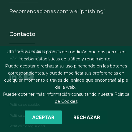
Recomendaciones contra el ‘phishing’
Contacto
info@garrigues.com
Utilizamos cookies propias de medición que nos permiten
+34 91 514 52 00
recabar estadísticas de tráfico y rendimiento.
Puede aceptar o rechazar su uso pinchando en los botones
correspondientes, y puede modificar sus preferencias en
cualquier momento a través del enlace que encontrará al pie
de la web.
Footer menu
Términos legales y condiciones de contratación
Puede obtener más información consultando nuestra
Política
de Cookies
Política de cookies
Política de privacidad
ACEPTAR
RECHAZAR
Política de seguridad