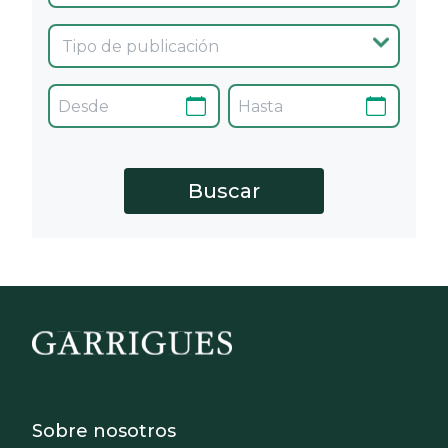
Footer - Sobre Nosotros
Sobre nosotros