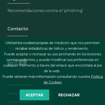
Recomendaciones contra el ‘phishing’
Contacto
info@garrigues.com
Utilizamos cookies propias de medición que nos permiten
+34 91 514 52 00
recabar estadísticas de tráfico y rendimiento.
Puede aceptar o rechazar su uso pinchando en los botones
correspondientes, y puede modificar sus preferencias en
cualquier momento a través del enlace que encontrará al pie
de la web.
Footer menu
Términos legales y condiciones de contratación
Puede obtener más información consultando nuestra
Política
de Cookies
Política de cookies
Política de privacidad
ACEPTAR
RECHAZAR
Política de seguridad