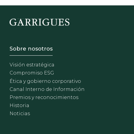
Footer - Sobre Nosotros
Sobre nosotros
Visión estratégica
Compromiso ESG
Ética y gobierno corporativo
Canal Interno de Información
Premios y reconocimientos
Historia
Noticias