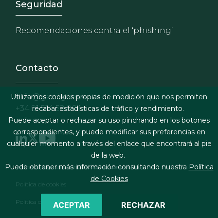
Footer - Extranet y herrami
Seguridad
Recomendaciones contra el ‘phishing’
Contacto
info@garrigues.com
Utilizamos cookies propias de medición que nos permiten
+34 91 514 52 00
recabar estadísticas de tráfico y rendimiento.
Puede aceptar o rechazar su uso pinchando en los botones
correspondientes, y puede modificar sus preferencias en
cualquier momento a través del enlace que encontrará al pie
de la web.
Footer menu
Puede obtener más información consultando nuestra
Política
Términos legales y condiciones de contratación
de Cookies
Política de cookies
Política de privacidad
ACEPTAR
RECHAZAR