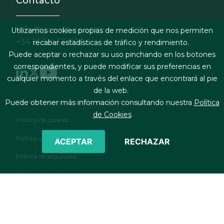
Contacto
info@garrigues.com
Utilizamos cookies propias de medición que nos permiten
+34 91 514 52 00
recabar estadísticas de tráfico y rendimiento.
Puede aceptar o rechazar su uso pinchando en los botones
correspondientes, y puede modificar sus preferencias en
cualquier momento a través del enlace que encontrará al pie
de la web.
Footer menu
Términos legales y condiciones de contratación
Puede obtener más información consultando nuestra
Política
de Cookies
Política de cookies
Política de privacidad
ACEPTAR
RECHAZAR
Política de seguridad
Formulario de contacto
RSS