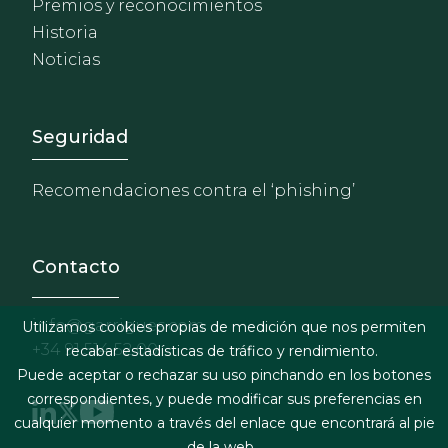
Premios y reconocimientos
Historia
Noticias
Footer - Extranet y herrami
Seguridad
Recomendaciones contra el ‘phishing’
Contacto
info@garrigues.com
Utilizamos cookies propias de medición que nos permiten
+34 91 514 52 00
recabar estadísticas de tráfico y rendimiento.
Puede aceptar o rechazar su uso pinchando en los botones
correspondientes, y puede modificar sus preferencias en
cualquier momento a través del enlace que encontrará al pie
de la web.