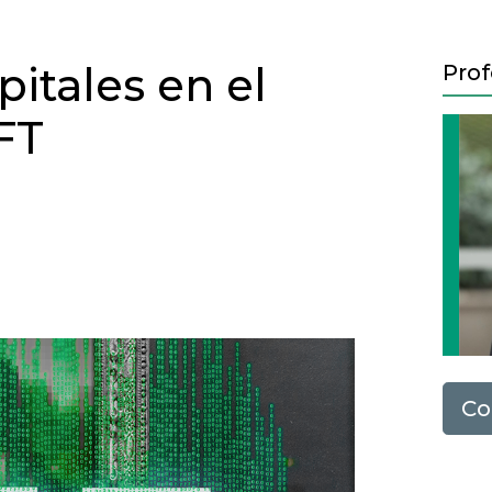
itales en el
Prof
FT
Next
Co