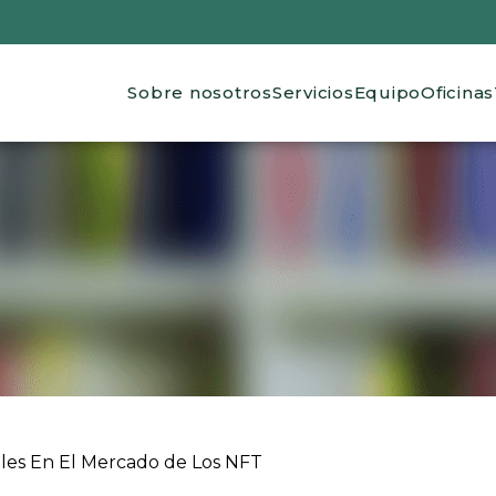
Main navigation
Sobre nosotros
Servicios
Equipo
Oficinas
 ayuda a la navegación
les En El Mercado de Los NFT