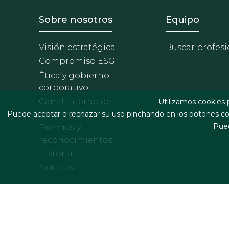
Footer - Sobre Nosotros
Footer 
Sobre nosotros
Equipo
Visión estratégica
Buscar profesi
Compromiso ESG
Ética y gobierno
corporativo
Canal Interno de
Utilizamos cookies 
Información
Puede aceptar o rechazar su uso pinchando en los botones cor
Pued
Premios y
reconocimientos
Historia
Noticias
Footer menu
Términos legales y condiciones de contratación