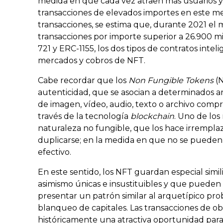
medida en que cada vez atraen más usuarios 
transacciones de elevados importes en este 
transacciones, se estima que, durante 2021 el
transacciones por importe superior a 26.900 mi
721 y ERC-1155, los dos tipos de contratos inte
mercados y cobros de NFT.
Cabe recordar que los
Non Fungible Tokens
(N
autenticidad, que se asocian a determinados ar
de imagen, vídeo, audio, texto o archivo comp
través de la tecnología
blockchain
. Uno de los
naturaleza no fungible, que los hace irrempla
duplicarse; en la medida en que no se pueden 
efectivo.
En este sentido, los NFT guardan especial simil
asimismo únicas e insustituibles y que pueden
presentar un patrón similar al arquetípico pr
blanqueo de capitales. Las transacciones de ob
históricamente una atractiva oportunidad para