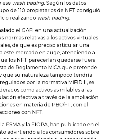
o ese
wash trading
. Según los datos
upo de 110 propietarios de NFT consiguió
icio realizando
wash trading
.
ñalado el GAFI en una actualización
s normas relativas a los activos virtuales
uales, de que es preciso articular una
ra este mercado en auge, atendiendo a
n que los NFT parecerían quedarse fuera
puesta de Reglamento MiCA que pretende
s, y que su naturaleza tampoco tendría
regulados por la normativa MiFID II, se
derados como activos asimilables a las
ulación efectiva a través de la ampliación
aciones en materia de PBC/FT, con el
sacciones con NFT.
 la ESMA y la EIOPA, han publicado en el
to advirtiendo a los consumidores sobre