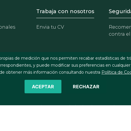
- Equipo
Footer - Trabaja con 
Foote
Trabaja con nosotros
Segurid
onales
Envia tu CV
Recomen
contra el
propias de medición que nos permiten recabar estadísticas de tr
respondientes, y puede modificar sus preferencias en cualquier
e obtener más información consultando nuestra
Política de Co
ACEPTAR
RECHAZAR
©2026 J&A Garrigues, S.L.P. Todos los derechos reservados
Política de cookies
Política de privacidad
Política de seg