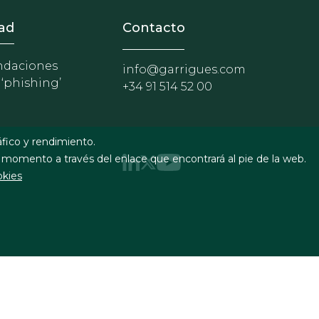
nosotros
r - Extranet y herramientas p
ad
Contacto
daciones
info@garrigues.com
 ‘phishing’
+34 91 514 52 00
áfico y rendimiento.
 momento a través del enlace que encontrará al pie de la web.
okies
uridad
Formulario de contacto
RSS