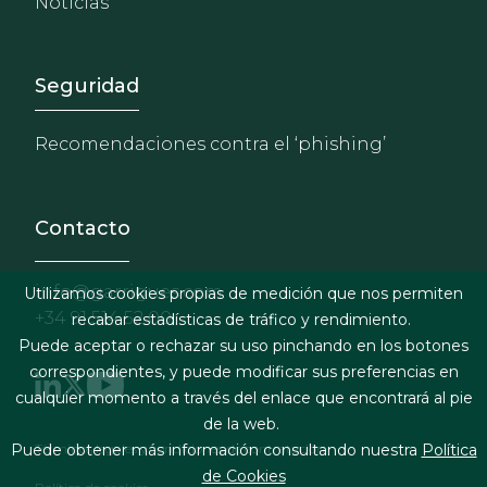
Noticias
Footer - Extranet y herrami
Seguridad
Recomendaciones contra el ‘phishing’
Contacto
info@garrigues.com
Utilizamos cookies propias de medición que nos permiten
+34 91 514 52 00
recabar estadísticas de tráfico y rendimiento.
Puede aceptar o rechazar su uso pinchando en los botones
correspondientes, y puede modificar sus preferencias en
cualquier momento a través del enlace que encontrará al pie
de la web.
Footer menu
Términos legales y condiciones de contratación
Puede obtener más información consultando nuestra
Política
de Cookies