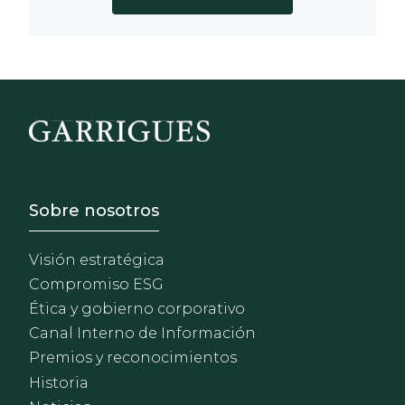
Footer - Sobre Nosotros
Sobre nosotros
Visión estratégica
Compromiso ESG
Ética y gobierno corporativo
Canal Interno de Información
Premios y reconocimientos
Historia