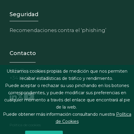
Footer - Extranet y herrami
Seguridad
Recomendaciones contra el ‘phishing’
Contacto
info@garrigues.com
Utilizamos cookies propias de medición que nos permiten
+34 91 514 52 00
recabar estadísticas de tráfico y rendimiento.
Puede aceptar o rechazar su uso pinchando en los botones
correspondientes, y puede modificar sus preferencias en
cualquier momento a través del enlace que encontrará al pie
de la web.
Footer menu
Puede obtener más información consultando nuestra
Política
Términos legales y condiciones de contratación
de Cookies
Política de cookies