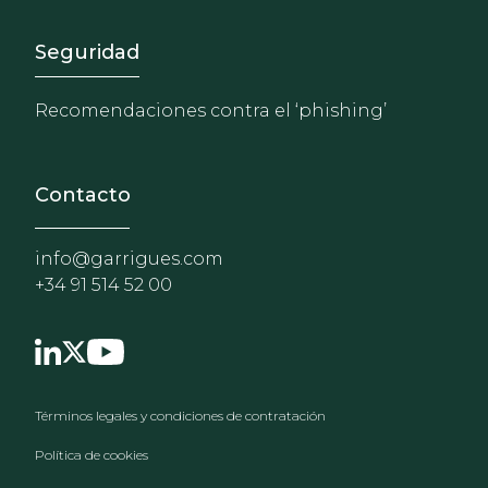
Recomendaciones contra el ‘phishing’
Contacto
info@garrigues.com
+34 91 514 52 00
Footer menu
Términos legales y condiciones de contratación
Política de cookies
Política de privacidad
Política de seguridad