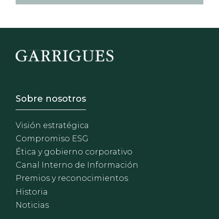
Footer - Sobre Nosotros
Sobre nosotros
Visión estratégica
Compromiso ESG
Ética y gobierno corporativo
Canal Interno de Información
Premios y reconocimientos
Historia
Noticias
Footer - Extranet y herrami
Seguridad