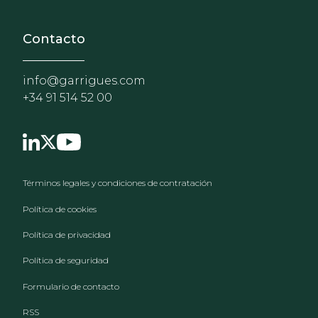
Contacto
info@garrigues.com
+34 91 514 52 00
Footer menu
Términos legales y condiciones de contratación
Política de cookies
Política de privacidad
Política de seguridad
Formulario de contacto
RSS