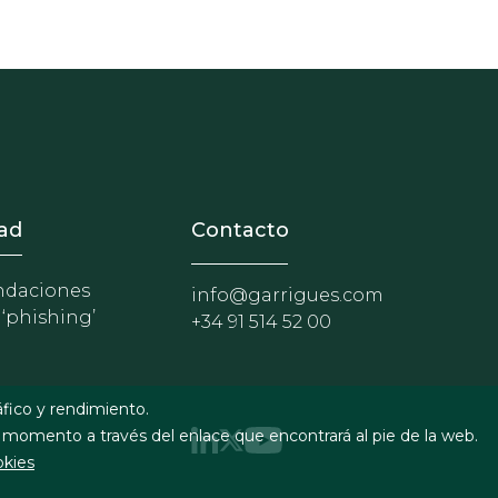
nosotros
r - Extranet y herramientas p
ad
Contacto
daciones
info@garrigues.com
 ‘phishing’
+34 91 514 52 00
áfico y rendimiento.
 momento a través del enlace que encontrará al pie de la web.
okies