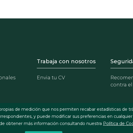
- Equipo
Footer - Trabaja con 
Foote
Trabaja con nosotros
Segurid
onales
Envia tu CV
Recomen
contra el
propias de medición que nos permiten recabar estadísticas de tr
respondientes, y puede modificar sus preferencias en cualquier
e obtener más información consultando nuestra
Política de Co