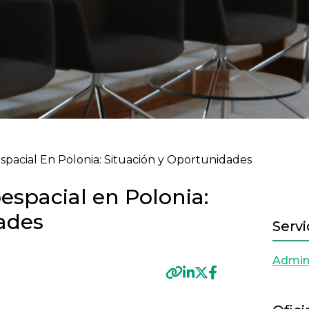
de ayuda a la navegación
spacial En Polonia: Situación y Oportunidades
espacial en Polonia:
ades
Servi
Admini