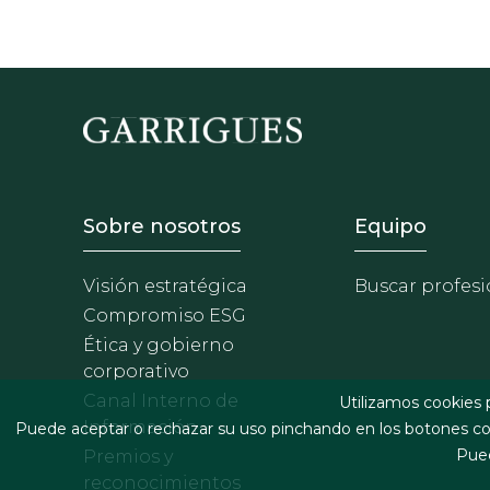
Footer - Sobre Nosotros
Footer 
Sobre nosotros
Equipo
Visión estratégica
Buscar profesi
Compromiso ESG
Ética y gobierno
corporativo
Canal Interno de
Utilizamos cookies 
Información
Puede aceptar o rechazar su uso pinchando en los botones cor
Pued
Premios y
reconocimientos