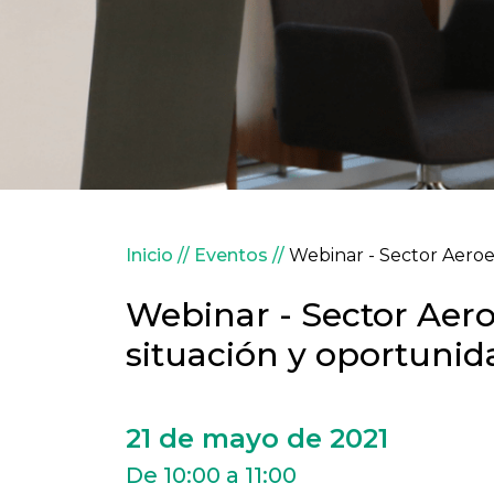
Sobrescribir enlaces 
Inicio
Eventos
Webinar - Sector Aeroe
Webinar - Sector Aero
situación y oportunid
21 de mayo de 2021
De 10:00 a 11:00