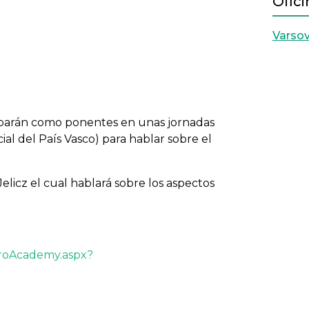
Ofici
Varsov
ciparán como ponentes en unas jornadas
l del País Vasco) para hablar sobre el
elicz el cual hablará sobre los aspectos
eroAcademy.aspx?