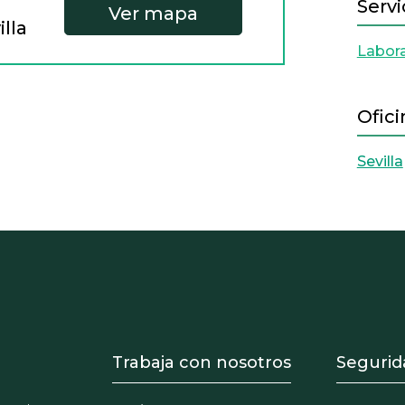
Servi
Ver mapa
illa
Labora
Ofici
Sevilla
- Equipo
Footer - Trabaja con 
Foote
Trabaja con nosotros
Segurid