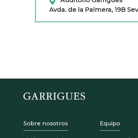
Avda. de la Palmera, 19B Sev
Footer - Sobre Nosotros
Footer 
Sobre nosotros
Equipo