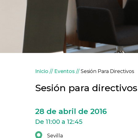
Sobrescribir enlaces 
Inicio
Eventos
Sesión Para Directivos
Sesión para directivos
28 de abril de 2016
De 11:00 a 12:45
Sevilla