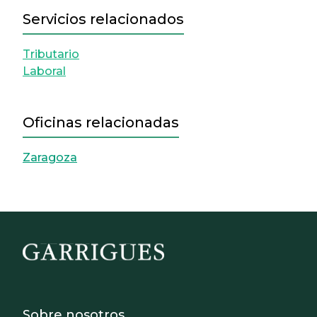
Servicios relacionados
Tributario
Laboral
Oficinas relacionadas
Zaragoza
Footer - Sobre Nosotros
Sobre nosotros