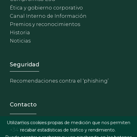
Ética y gobierno corporativo
Canal Interno de Información
Premios y reconocimientos
Historia
Noticias
Footer - Extranet y herrami
Seguridad
Recomendaciones contra el ‘phishing’
Contacto
info@garrigues.com
Utilizamos cookies propias de medición que nos permiten
+34 91 514 52 00
recabar estadísticas de tráfico y rendimiento.