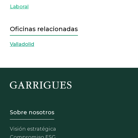
Laboral
Oficinas relacionadas
Valladolid
Footer - Sobre Nosotros
Sobre nosotros
Visión estratégica
Compromiso ESG