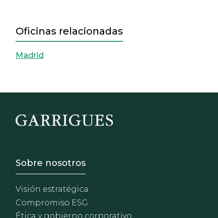
Oficinas relacionadas
Madrid
Footer - Sobre Nosotros
Sobre nosotros
Visión estratégica
Compromiso ESG
Ética y gobierno corporativo