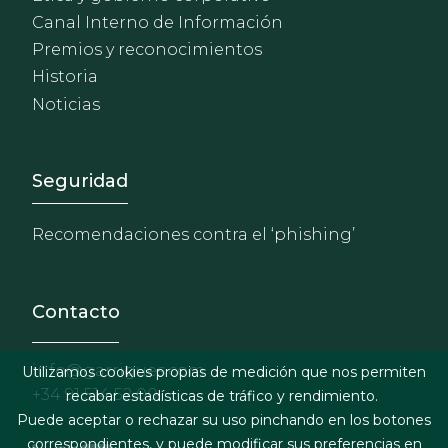
Canal Interno de Información
Premios y reconocimientos
Historia
Noticias
Footer - Extranet y herrami
Seguridad
Recomendaciones contra el ‘phishing’
Contacto
info@garrigues.com
Utilizamos cookies propias de medición que nos permiten
+34 91 514 52 00
recabar estadísticas de tráfico y rendimiento.
Puede aceptar o rechazar su uso pinchando en los botones
correspondientes, y puede modificar sus preferencias en