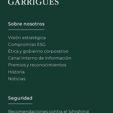
Footer - Sobre Nosotros
Sobre nosotros
Visión estratégica
Compromiso ESG
Ética y gobierno corporativo
Canal Interno de Información
Premios y reconocimientos
Historia
Noticias
Footer - Extranet y herrami
Seguridad
Recomendaciones contra el ‘phishing’