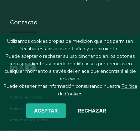
Contacto
info@garrigues.com
Utilizamos cookies propias de medición que nos permiten
+34 91 514 52 00
recabar estadísticas de tráfico y rendimiento.
Puede aceptar o rechazar su uso pinchando en los botones
correspondientes, y puede modificar sus preferencias en
cualquier momento a través del enlace que encontrará al pie
de la web.
Footer menu
Términos legales y condiciones de contratación
Puede obtener más información consultando nuestra
Política
de Cookies
Política de cookies
Política de privacidad
ACEPTAR
RECHAZAR
Política de seguridad
Formulario de contacto