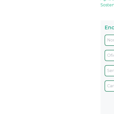
Sosten
Enc
Ofic
Servi
Car