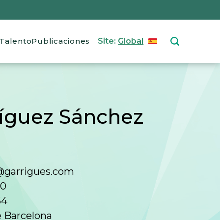
Talento
Publicaciones
Site:
Global
ESPAÑOL
Select your langu
íguez Sánchez
@garrigues.com
00
64
e Barcelona