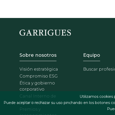
Footer - Sobre Nosotros
Footer 
Sobre nosotros
Equipo
Visión estratégica
Buscar profesi
Compromiso ESG
Ética y gobierno
corporativo
Canal Interno de
Utilizamos cookies 
Información
Puede aceptar o rechazar su uso pinchando en los botones cor
Pued
Premios y