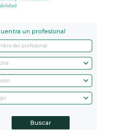
ibilidad
uentra un profesional
ina
cio
go