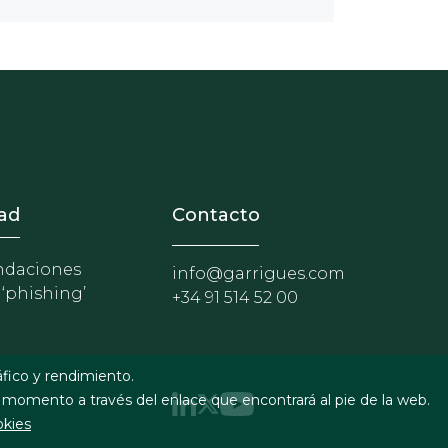
nosotros
r - Extranet y herramientas p
ad
Contacto
daciones
info@garrigues.com
 ‘phishing’
+34 91 514 52 00
áfico y rendimiento.
 momento a través del enlace que encontrará al pie de la web.
okies