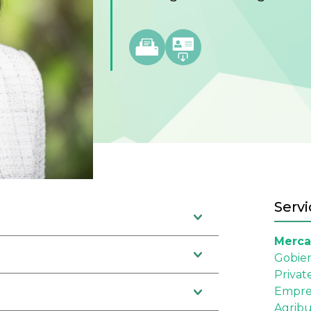
Servi
Merca
Gobier
Privat
Empres
Agribu