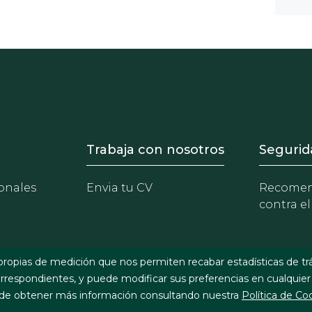
- Equipo
Footer - Trabaja con 
Foote
Trabaja con nosotros
Segurid
onales
Envia tu CV
Recomen
contra el
propias de medición que nos permiten recabar estadísticas de tr
respondientes, y puede modificar sus preferencias en cualquier
e obtener más información consultando nuestra
Política de Co