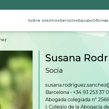
Main navigation
Sobre nosotros
Servicios
Equipo
Oficinas
de ayuda a la navegación
hez
Susana Rodr
Socia
susana.rodriguez.sanchez
Barcelona
+34 93 253 37 
Abogada colegiada nº 256
I. Colegio de la Abogacía d