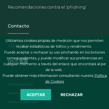
Recomendaciones contra el ‘phishing’
Contacto
info@garrigues.com
Utilizamos cookies propias de medición que nos permiten
+34 91 514 52 00
recabar estadísticas de tráfico y rendimiento.
Puede aceptar o rechazar su uso pinchando en los botones
correspondientes, y puede modificar sus preferencias en
cualquier momento a través del enlace que encontrará al pie
de la web.
Footer menu
Términos legales y condiciones de contratación
Puede obtener más información consultando nuestra
Política
de Cookies
Política de cookies
Política de privacidad
ACEPTAR
RECHAZAR
Política de seguridad