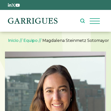
Pasar al contenido principal
Sobrescribir enlaces de ay
Inicio
Equipo
Magdalena Steinmetz Sotomayor