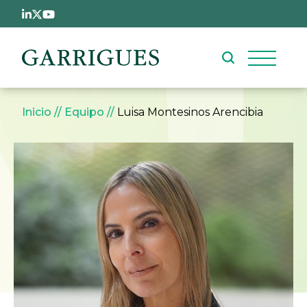
Pasar al contenido principal
Sobrescribir enlaces de ay
Inicio
Equipo
Luisa Montesinos Arencibia