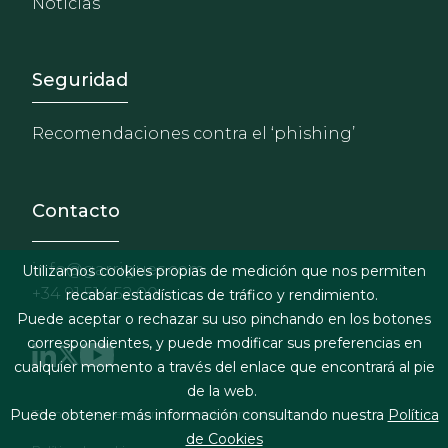
Noticias
Footer - Extranet y herrami
Seguridad
Recomendaciones contra el ‘phishing’
Contacto
info@garrigues.com
Utilizamos cookies propias de medición que nos permiten
+34 91 514 52 00
recabar estadísticas de tráfico y rendimiento.
Puede aceptar o rechazar su uso pinchando en los botones
correspondientes, y puede modificar sus preferencias en
cualquier momento a través del enlace que encontrará al pie
de la web.
Footer menu
Términos legales y condiciones de contratación
Puede obtener más información consultando nuestra
Política
de Cookies