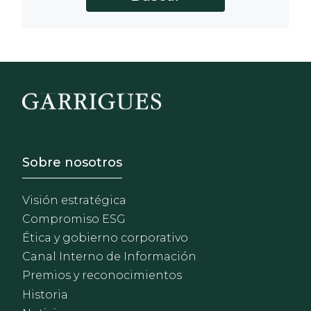
Footer - Sobre Nosotros
Sobre nosotros
Visión estratégica
Compromiso ESG
Ética y gobierno corporativo
Canal Interno de Información
Premios y reconocimientos
Historia