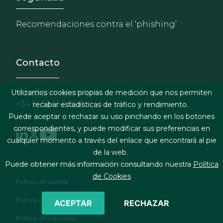
Recomendaciones contra el ‘phishing’
Contacto
info@garrigues.com
Utilizamos cookies propias de medición que nos permiten
+34 91 514 52 00
recabar estadísticas de tráfico y rendimiento.
Puede aceptar o rechazar su uso pinchando en los botones
correspondientes, y puede modificar sus preferencias en
cualquier momento a través del enlace que encontrará al pie
de la web.
Footer menu
Términos legales y condiciones de contratación
Puede obtener más información consultando nuestra
Política
de Cookies
Política de cookies
Política de privacidad
ACEPTAR
RECHAZAR
Política de seguridad