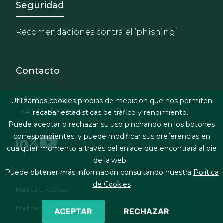
Footer - Extranet y herrami
Seguridad
Recomendaciones contra el ‘phishing’
Contacto
info@garrigues.com
Utilizamos cookies propias de medición que nos permiten
+34 91 514 52 00
recabar estadísticas de tráfico y rendimiento.
Puede aceptar o rechazar su uso pinchando en los botones
correspondientes, y puede modificar sus preferencias en
cualquier momento a través del enlace que encontrará al pie
de la web.
Footer menu
Términos legales y condiciones de contratación
Puede obtener más información consultando nuestra
Política
de Cookies
Política de cookies
Política de privacidad
ACEPTAR
RECHAZAR