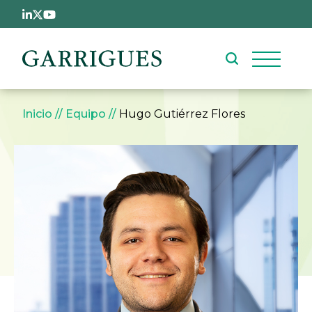
Pasar al contenido principal
Sobrescribir enlaces de ay
Inicio
Equipo
Hugo Gutiérrez Flores