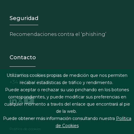
Footer - Extranet y herrami
Seguridad
Recomendaciones contra el ‘phishing’
Contacto
info@garrigues.com
Utilizamos cookies propias de medición que nos permiten
+34 91 514 52 00
recabar estadísticas de tráfico y rendimiento.
Puede aceptar o rechazar su uso pinchando en los botones
correspondientes, y puede modificar sus preferencias en
cualquier momento a través del enlace que encontrará al pie
de la web.
Footer menu
Términos legales y condiciones de contratación
Puede obtener más información consultando nuestra
Política
de Cookies
Política de cookies