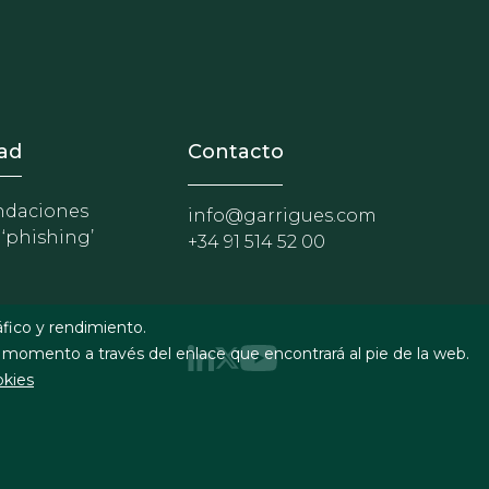
nosotros
r - Extranet y herramientas p
ad
Contacto
daciones
info@garrigues.com
 ‘phishing’
+34 91 514 52 00
áfico y rendimiento.
 momento a través del enlace que encontrará al pie de la web.
okies