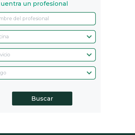
uentra un profesional
ina
cio
go