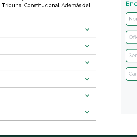
Enc
el Tribunal Constitucional. Además del
Ofic
Servi
Car