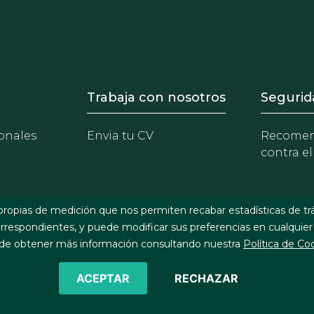
- Equipo
Footer - Trabaja con 
Foote
Trabaja con nosotros
Segurid
onales
Envia tu CV
Recomen
contra el
propias de medición que nos permiten recabar estadísticas de tr
respondientes, y puede modificar sus preferencias en cualquier
e obtener más información consultando nuestra
Política de Co
ACEPTAR
RECHAZAR