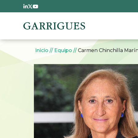
Pasar al contenido principal
Sobrescribir enlaces 
Inicio
Equipo
Carmen Chinchilla Marí