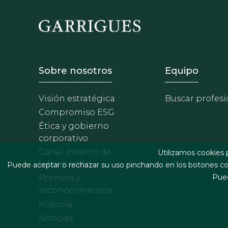
Footer - Sobre Nosotros
Footer 
Sobre nosotros
Equipo
Visión estratégica
Buscar profesi
Compromiso ESG
Ética y gobierno
corporativo
Canal Interno de
Utilizamos cookies 
Información
Puede aceptar o rechazar su uso pinchando en los botones cor
Pued
Premios y
reconocimientos
Historia
Noticias