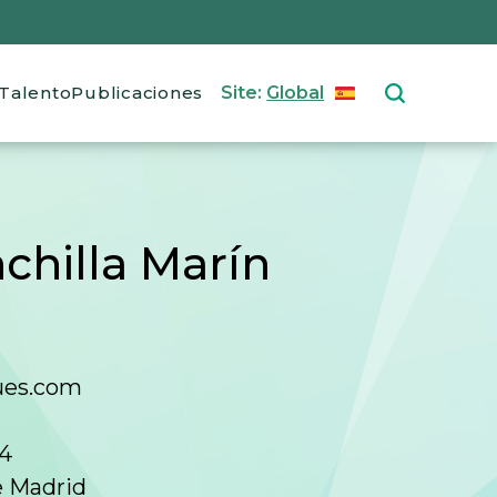
Talento
Publicaciones
Site:
Global
ESPAÑOL
Select your langu
chilla Marín
ues.com
44
de Madrid