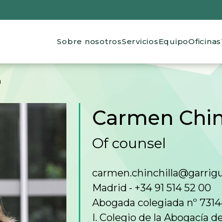
Main navigation
Sobre nosotros
Servicios
Equipo
Oficinas
de ayuda a la navegación
n
Carmen Chin
Of counsel
carmen.chinchilla@garrig
Madrid
+34 91 514 52 00
Abogada colegiada nº 731
I. Colegio de la Abogacía 