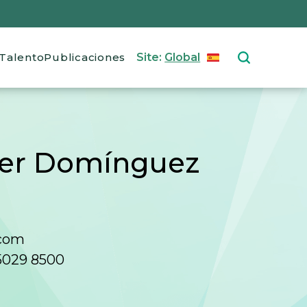
Talento
Publicaciones
Site:
Global
ESPAÑOL
Select your langu
fer Domínguez
.com
 5029 8500