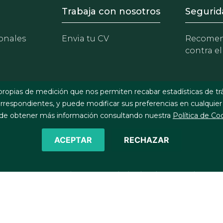
- Equipo
Footer - Trabaja con 
Foote
Trabaja con nosotros
Segurid
onales
Envia tu CV
Recomen
contra el
propias de medición que nos permiten recabar estadísticas de tr
respondientes, y puede modificar sus preferencias en cualquier
e obtener más información consultando nuestra
Política de Co
ACEPTAR
RECHAZAR
©2026 J&A Garrigues, S.L.P. Todos los derechos reservados
Política de cookies
Política de privacidad
Política de seg