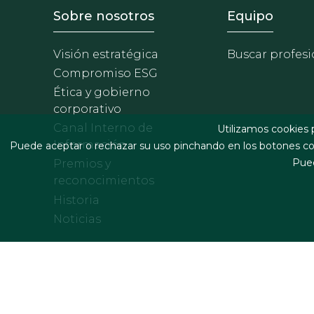
Footer - Sobre Nosotros
Footer 
Sobre nosotros
Equipo
Visión estratégica
Buscar profesi
Compromiso ESG
Ética y gobierno
corporativo
Canal Interno de
Utilizamos cookies 
Información
Puede aceptar o rechazar su uso pinchando en los botones cor
Pued
Premios y
reconocimientos
Historia
Noticias
Footer menu
Términos legales y condiciones de contratación