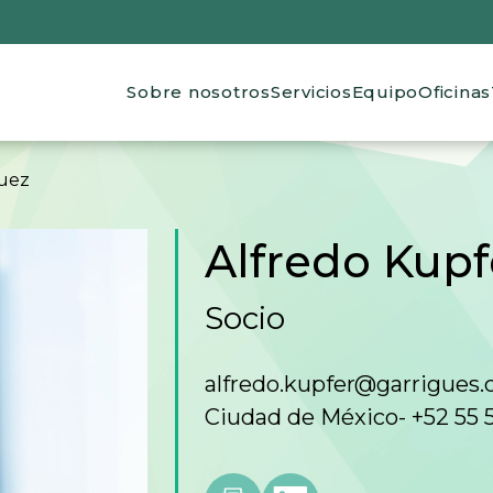
Main navigation
Sobre nosotros
Servicios
Equipo
Oficinas
de ayuda a la navegación
uez
Alfredo Kup
Socio
alfredo.kupfer@garrigues
Ciudad de México
- +52 55