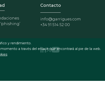
nosotros
r - Extranet y herramientas p
ad
Contacto
daciones
info@garrigues.com
 ‘phishing’
+34 91 514 52 00
áfico y rendimiento.
 momento a través del enlace que encontrará al pie de la web.
okies
uridad
Formulario de contacto
RSS