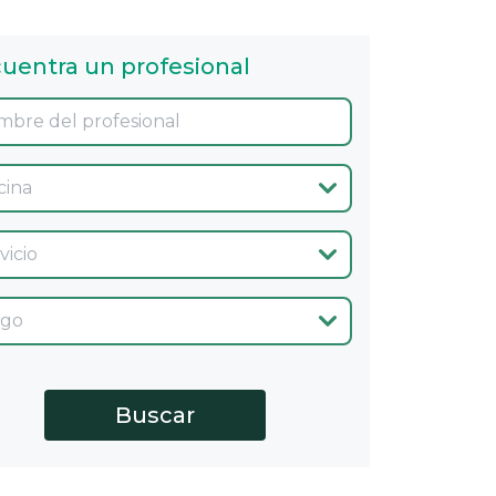
uentra un profesional
ina
cio
go