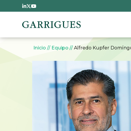
Pasar al contenido principal
Sobrescribir enlaces 
Inicio
Equipo
Alfredo Kupfer Domíng