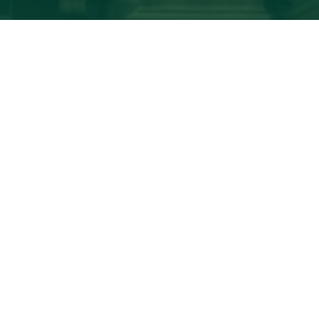
面包屑
首页
办事处
潘普洛纳
Paseo Sarasate, 3, 3º
31012 Pamplona (Spain
+34 948 17 59 37
pamplona@garrigues
查看