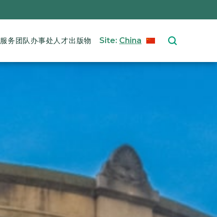
 navigation
们
服务
团队
办事处
人才
出版物
Site:
China
CHINESE
Select your langu