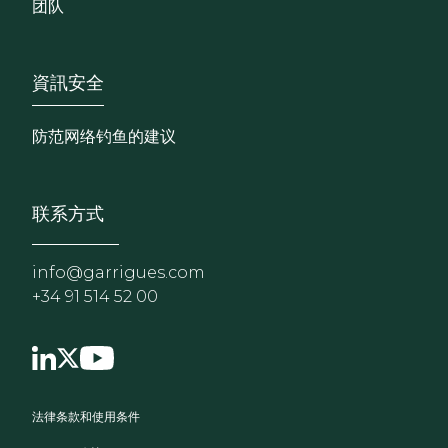
团队
Footer - Extranet y herrami
資訊安全
防范网络钓鱼的建议
联系方式
info@garrigues.com
+34 91 514 52 00
页脚菜单
法律条款和使用条件