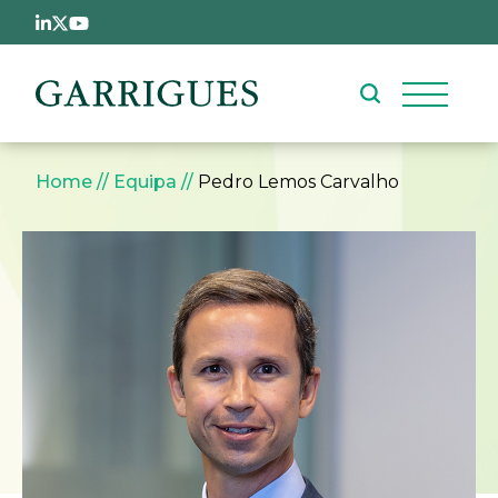
Passar para o conteúdo principal
Navegação estrutural
Home
Equipa
Pedro Lemos Carvalho