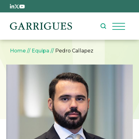
Passar para o conteúdo principal
Navegação estrutural
Home
Equipa
Pedro Callapez