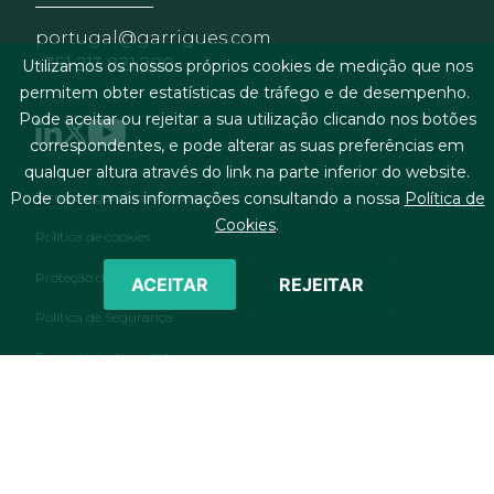
portugal@garrigues.com
+351 213 821 200
Utilizamos os nossos próprios cookies de medição que nos
permitem obter estatísticas de tráfego e de desempenho.
Pode aceitar ou rejeitar a sua utilização clicando nos botões
correspondentes, e pode alterar as suas preferências em
qualquer altura através do link na parte inferior do website.
Menu de rodapé
Termos legais & condições gerais
Pode obter mais informações consultando a nossa
Política de
Cookies
.
Política de cookies
Proteção de dados pessoais
ACEITAR
REJEITAR
Política de Segurança
Formulário de contato
RSS