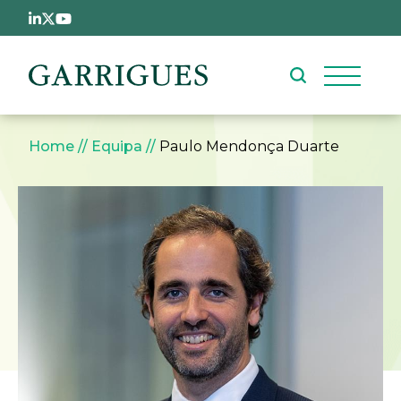
Passar para o conteúdo principal
Navegação estrutural
Home
Equipa
Paulo Mendonça Duarte