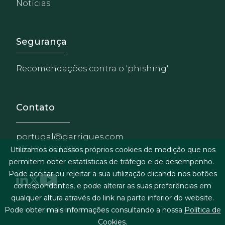
Notícias
Footer - Extranet y herrami
Segurança
Recomendações contra o 'phishing'
Contato
portugal@garrigues.com
+351 213 821 200
Utilizamos os nossos próprios cookies de medição que nos
permitem obter estatísticas de tráfego e de desempenho.
Pode aceitar ou rejeitar a sua utilização clicando nos botões
correspondentes, e pode alterar as suas preferências em
qualquer altura através do link na parte inferior do website.
Menu de rodapé
Termos legais & condições gerais
Pode obter mais informações consultando a nossa
Política de
Cookies
.