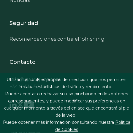
Noticias
Footer - Extranet y herrami
Seguridad
Recomendaciones contra el ‘phishing’
Contacto
info@garrigues.com
Utilizamos cookies propias de medición que nos permiten
+34 91 514 52 00
recabar estadísticas de tráfico y rendimiento.
Puede aceptar o rechazar su uso pinchando en los botones
correspondientes, y puede modificar sus preferencias en
cualquier momento a través del enlace que encontrará al pie
de la web.
Footer menu
Puede obtener más información consultando nuestra
Política
Términos legales y condiciones de contratación
de Cookies
Política de cookies