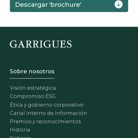
Descargar 'brochure'
Footer - Sobre Nosotros
Sobre nosotros
Visión estratégica
Compromiso ESG
Ética y gobierno corporativo
Canal Interno de Información
Premios y reconocimientos
Historia