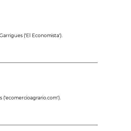
arrigues ('El Economista').
 ('ecomercioagrario.com').