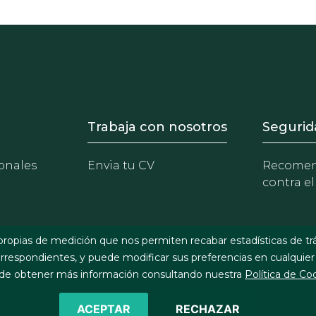
- Equipo
Footer - Trabaja con 
Foote
Trabaja con nosotros
Segurid
onales
Envia tu CV
Recomen
contra el
propias de medición que nos permiten recabar estadísticas de tr
respondientes, y puede modificar sus preferencias en cualquier
e obtener más información consultando nuestra
Política de Co
ACEPTAR
RECHAZAR