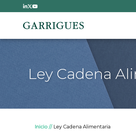
Pasar al contenido principal
Ley Cadena Al
Sobrescribir enlaces 
Inicio
Ley Cadena Alimentaria