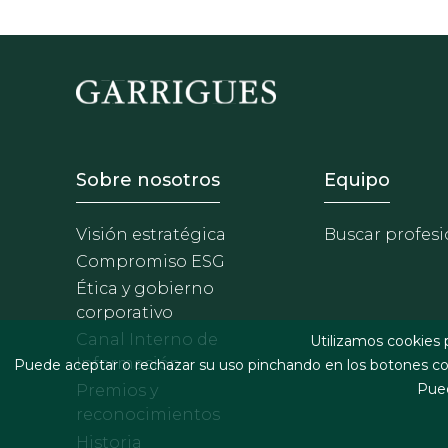
Footer - Sobre Nosotros
Footer 
Sobre nosotros
Equipo
Visión estratégica
Buscar profesi
Compromiso ESG
Ética y gobierno
corporativo
Canal Interno de
Utilizamos cookies 
Información
Puede aceptar o rechazar su uso pinchando en los botones cor
Pued
Premios y
reconocimientos
Historia