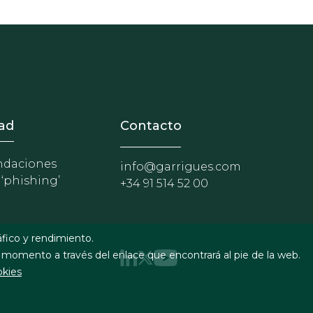
nosotros
r - Extranet y herramientas p
ad
Contacto
daciones
info@garrigues.com
 ‘phishing’
+34 91 514 52 00
áfico y rendimiento.
 momento a través del enlace que encontrará al pie de la web.
okies