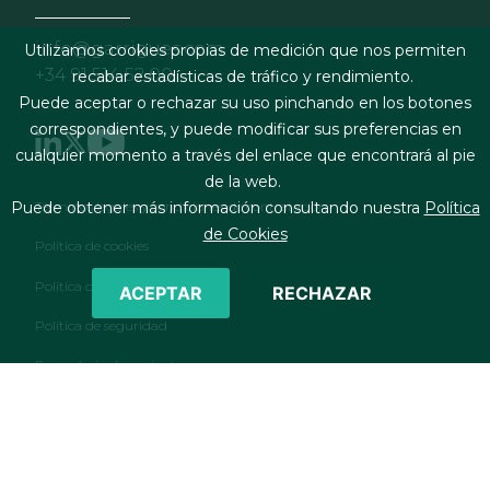
info@garrigues.com
Utilizamos cookies propias de medición que nos permiten
+34 91 514 52 00
recabar estadísticas de tráfico y rendimiento.
Puede aceptar o rechazar su uso pinchando en los botones
correspondientes, y puede modificar sus preferencias en
cualquier momento a través del enlace que encontrará al pie
de la web.
Footer menu
Términos legales y condiciones de contratación
Puede obtener más información consultando nuestra
Política
de Cookies
Política de cookies
Política de privacidad
ACEPTAR
RECHAZAR
Política de seguridad
Formulario de contacto
RSS