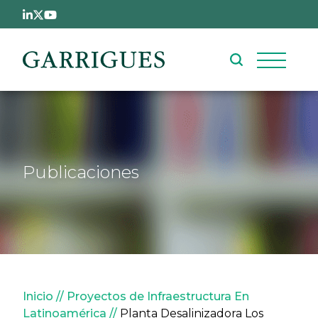
Pasar al contenido principal
Publicaciones
Sobrescribir enlaces de ay
Inicio
Proyectos de Infraestructura En
Latinoamérica
Planta Desalinizadora Los