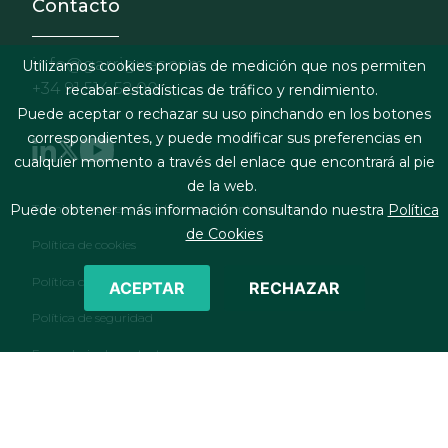
Contacto
info@garrigues.com
Utilizamos cookies propias de medición que nos permiten
+34 91 514 52 00
recabar estadísticas de tráfico y rendimiento.
Puede aceptar o rechazar su uso pinchando en los botones
correspondientes, y puede modificar sus preferencias en
cualquier momento a través del enlace que encontrará al pie
de la web.
Footer menu
Términos legales y condiciones de contratación
Puede obtener más información consultando nuestra
Política
de Cookies
Política de cookies
Política de privacidad
ACEPTAR
RECHAZAR
Política de seguridad
Formulario de contacto
RSS