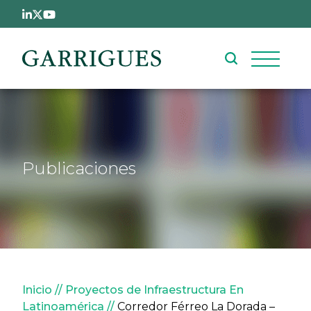
Pasar al contenido principal
Publicaciones
Sobrescribir enlaces de ay
Inicio
Proyectos de Infraestructura En
Latinoamérica
Corredor Férreo La Dorada –