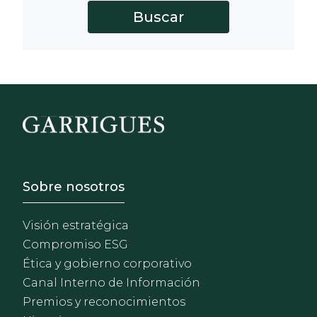
Footer - Sobre Nosotros
Sobre nosotros
Visión estratégica
Compromiso ESG
Ética y gobierno corporativo
Canal Interno de Información
Premios y reconocimientos