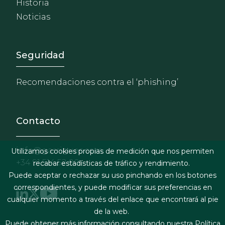
Historia
Noticias
Footer - Extranet y herrami
Seguridad
Recomendaciones contra el ‘phishing’
Contacto
info@garrigues.com
Utilizamos cookies propias de medición que nos permiten
+34 91 514 52 00
recabar estadísticas de tráfico y rendimiento.
Puede aceptar o rechazar su uso pinchando en los botones
correspondientes, y puede modificar sus preferencias en
cualquier momento a través del enlace que encontrará al pie
de la web.
Términos legales y condiciones de contratación
Puede obtener más información consultando nuestra
Política