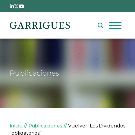
Pasar al contenido principal
Publicaciones
Sobrescribir enlaces de ay
Inicio
Publicaciones
Vuelven Los Dividendos
"obligatorios"