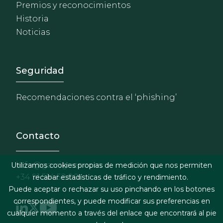
Premios y reconocimientos
Historia
Noticias
Footer - Extranet y herrami
Seguridad
Recomendaciones contra el ‘phishing’
Contacto
info@garrigues.com
Utilizamos cookies propias de medición que nos permiten
+34 91 514 52 00
recabar estadísticas de tráfico y rendimiento.
Puede aceptar o rechazar su uso pinchando en los botones
correspondientes, y puede modificar sus preferencias en
cualquier momento a través del enlace que encontrará al pie