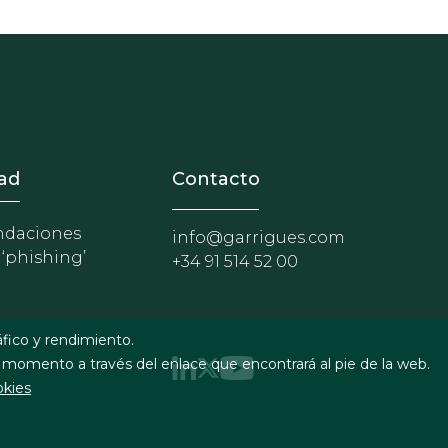
nosotros
r - Extranet y herramientas p
ad
Contacto
daciones
info@garrigues.com
 ‘phishing’
+34 91 514 52 00
áfico y rendimiento.
 momento a través del enlace que encontrará al pie de la web.
okies