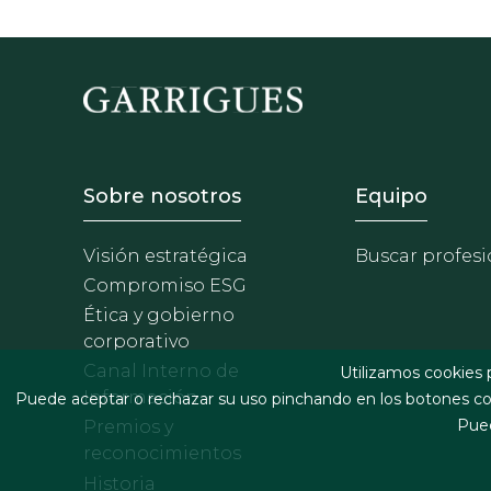
Footer - Sobre Nosotros
Footer 
Sobre nosotros
Equipo
Visión estratégica
Buscar profesi
Compromiso ESG
Ética y gobierno
corporativo
Canal Interno de
Utilizamos cookies 
Información
Puede aceptar o rechazar su uso pinchando en los botones cor
Pued
Premios y
reconocimientos
Historia