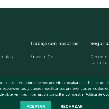
- Equipo
Footer - Trabaja con 
Foote
Trabaja con nosotros
Segurid
onales
Envia tu CV
Recomen
contra el
propias de medición que nos permiten recabar estadísticas de tr
respondientes, y puede modificar sus preferencias en cualquier
e obtener más información consultando nuestra
Política de Co
ACEPTAR
RECHAZAR