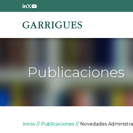
Pasar al contenido principal
Publicaciones
Sobrescribir enlaces de
Inicio
Publicaciones
Novedades Administrat