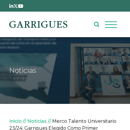
Pasar al contenido principal
Noticias
Sobrescribir enlaces de ay
Inicio
Noticias
Merco Talento Universitario
23/24: Garrigues Elegido Como Primer