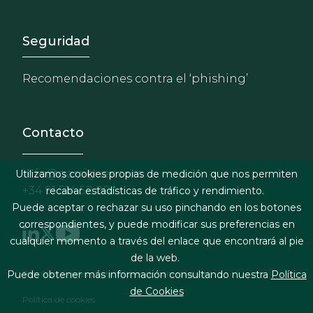
Footer - Extranet y herrami
Seguridad
Recomendaciones contra el ‘phishing’
Contacto
info@garrigues.com
Utilizamos cookies propias de medición que nos permiten
+34 91 514 52 00
recabar estadísticas de tráfico y rendimiento.
Puede aceptar o rechazar su uso pinchando en los botones
correspondientes, y puede modificar sus preferencias en
cualquier momento a través del enlace que encontrará al pie
de la web.
Footer menu
Puede obtener más información consultando nuestra
Política
Términos legales y condiciones de contratación
de Cookies
Política de cookies