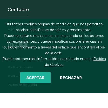
Contacto
info@garrigues.com
Utilizamos cookies propias de medición que nos permiten
+34 91 514 52 00
recabar estadísticas de tráfico y rendimiento.
Puede aceptar o rechazar su uso pinchando en los botones
correspondientes, y puede modificar sus preferencias en
cualquier momento a través del enlace que encontrará al pie
de la web.
Footer menu
Términos legales y condiciones de contratación
Puede obtener más información consultando nuestra
Política
de Cookies
Política de cookies
Política de privacidad
ACEPTAR
RECHAZAR
Política de seguridad
Formulario de contacto
RSS