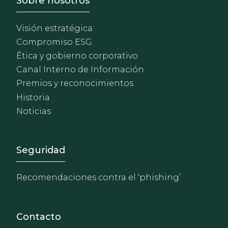
Footer - Sobre Nosotros
Sobre nosotros
Visión estratégica
Compromiso ESG
Ética y gobierno corporativo
Canal Interno de Información
Premios y reconocimientos
Historia
Noticias
Footer - Extranet y herrami
Seguridad
Recomendaciones contra el ‘phishing’
Contacto