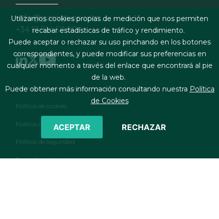
info@garrigues.com
Utilizamos cookies propias de medición que nos permiten
+34 91 514 52 00
recabar estadísticas de tráfico y rendimiento.
Puede aceptar o rechazar su uso pinchando en los botones
correspondientes, y puede modificar sus preferencias en
cualquier momento a través del enlace que encontrará al pie
de la web.
Footer menu
Términos legales y condiciones de contratación
Puede obtener más información consultando nuestra
Política
de Cookies
Política de cookies
Política de privacidad
ACEPTAR
RECHAZAR
Política de seguridad
Formulario de contacto
RSS