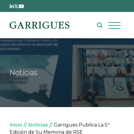
Pasar al contenido principal
Noticias
Sobrescribir enlaces de ay
Inicio
Noticias
Garrigues Publica La 5ª
Edición de Su Memoria de RSE