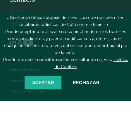
Contacto
info@garrigues.com
Utilizamos cookies propias de medición que nos permiten
+34 91 514 52 00
recabar estadísticas de tráfico y rendimiento.
Puede aceptar o rechazar su uso pinchando en los botones
correspondientes, y puede modificar sus preferencias en
cualquier momento a través del enlace que encontrará al pie
de la web.
Footer menu
Términos legales y condiciones de contratación
Puede obtener más información consultando nuestra
Política
de Cookies
Política de cookies
Política de privacidad
ACEPTAR
RECHAZAR
Política de seguridad
Formulario de contacto
RSS