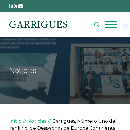
Pasar al contenido principal
Noticias
Sobrescribir enlaces de ay
Inicio
Noticias
Garrigues, Número Uno del
'ranking' de Despachos de Europa Continental