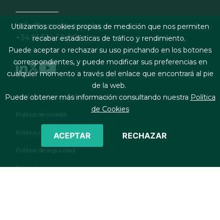
info@garrigues.com
Utilizamos cookies propias de medición que nos permiten
+34 91 514 52 00
recabar estadísticas de tráfico y rendimiento.
Puede aceptar o rechazar su uso pinchando en los botones
correspondientes, y puede modificar sus preferencias en
cualquier momento a través del enlace que encontrará al pie
de la web.
Footer menu
Términos legales y condiciones de contratación
Puede obtener más información consultando nuestra
Política
de Cookies
Política de cookies
Política de privacidad
ACEPTAR
RECHAZAR
Política de seguridad
Formulario de contacto
RSS