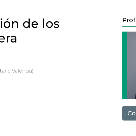
ión de los
Prof
era
tario Valencia)
Next
Co