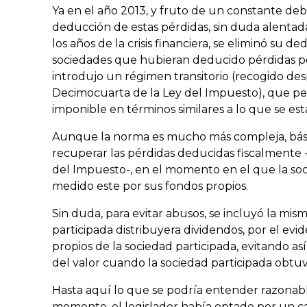
Ya en el año 2013, y fruto de un constante deb
deducción de estas pérdidas, sin duda alentad
los años de la crisis financiera, se eliminó su de
sociedades que hubieran deducido pérdidas por
introdujo un régimen transitorio (recogido desp
Decimocuarta de la Ley del Impuesto), que per
imponible en términos similares a lo que se e
Aunque la norma es mucho más compleja, básic
recuperar las pérdidas deducidas fiscalmente 
del Impuesto-, en el momento en el que la soc
medido este por sus fondos propios.
Sin duda, para evitar abusos, se incluyó la mi
participada distribuyera dividendos, por el evi
propios de la sociedad participada, evitando as
del valor cuando la sociedad participada obtuvi
Hasta aquí lo que se podría entender razonabl
momento, el legislador había optado por un 