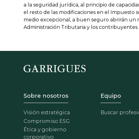
a la seguridad jurídica, al principio de capaci
el resto de las modificaciones en el Impuesto 
medio excepcional, a buen seguro abrirán un 
Administración Tributaria y los contribuyentes.
Footer - Sobre Nosotros
Footer 
Sobre nosotros
Equipo
Visión estratégica
Buscar profesi
Compromiso ESG
Ética y gobierno
corporativo