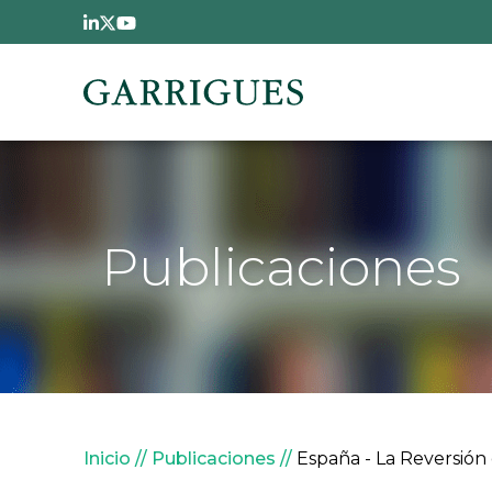
Pasar al contenido principal
Publicaciones
Sobrescribir enlaces de
Inicio
Publicaciones
España - La Reversión 