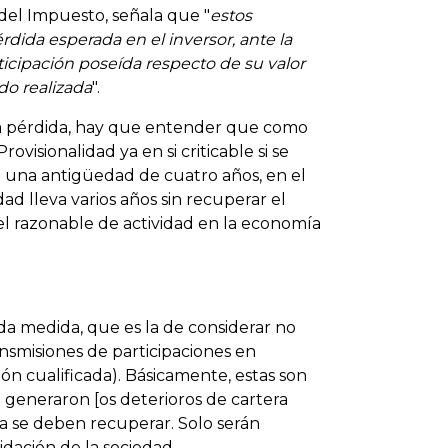
del Impuesto, señala que "
estos
rdida esperada en el inversor, ante la
icipación poseída respecto de su valor
do realizada
".
a pérdida, hay que entender que como
isionalidad ya en si criticable si se
n una antigüedad de cuatro años, en el
ad lleva varios años sin recuperar el
ivel razonable de actividad en la economía
a medida, que es la de considerar no
nsmisiones de participaciones en
ón cualificada). Básicamente, estas son
 generaron [os deterioros de cartera
 se deben recuperar. Solo serán
idación de la sociedad.