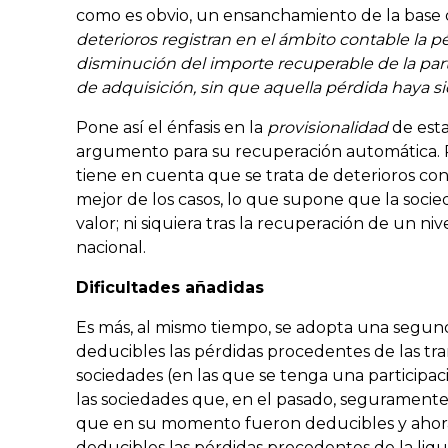
como es obvio, un ensanchamiento de la base 
deterioros registran en el ámbito contable la pé
disminución del importe recuperable de la part
de adquisición, sin que aquella pérdida haya si
Pone así el énfasis en la
provisionalidad
de est
argumento para su recuperación automática. Prov
tiene en cuenta que se trata de deterioros co
mejor de los casos, lo que supone que la socied
valor; ni siquiera tras la recuperación de un n
nacional.
Dificultades añadidas
Es más, al mismo tiempo, se adopta una segund
deducibles las pérdidas procedentes de las tra
sociedades (en las que se tenga una participaci
las sociedades que, en el pasado, seguramente
que en su momento fueron deducibles y ahora
deducibles las pérdidas procedentes de la liqu