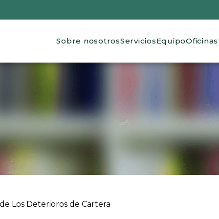
Main navigation
Sobre nosotros
Servicios
Equipo
Oficinas
 ayuda a la navegación
de Los Deterioros de Cartera