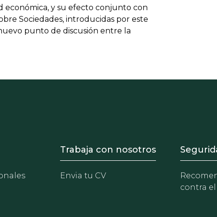
dad económica, y su efecto conjunto con
sobre Sociedades, introducidas por este
nuevo punto de discusión entre la
- Equipo
Footer - Trabaja con 
Foote
Trabaja con nosotros
Segurid
onales
Envia tu CV
Recomen
contra el