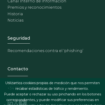
Canal Interno de Información
Premios y reconocimientos
Historia
Noticias
Footer - Extranet y herrami
Seguridad
Recomendaciones contra el ‘phishing’
Contacto
info@garrigues.com
Utilizamos cookies propias de medición que nos permiten
+34 91 514 52 00
recabar estadísticas de tráfico y rendimiento.
Puede aceptar o rechazar su uso pinchando en los botones
correspondientes, y puede modificar sus preferencias en