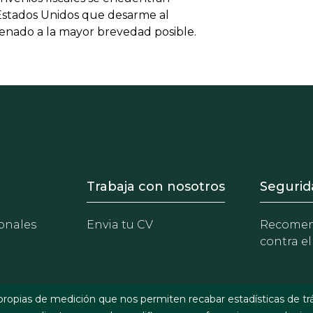
 Estados Unidos que desarme al
 Senado a la mayor brevedad posible.
- Equipo
Footer - Trabaja con 
Foote
Trabaja con nosotros
Segurid
onales
Envia tu CV
Recomen
contra el
propias de medición que nos permiten recabar estadísticas de tr