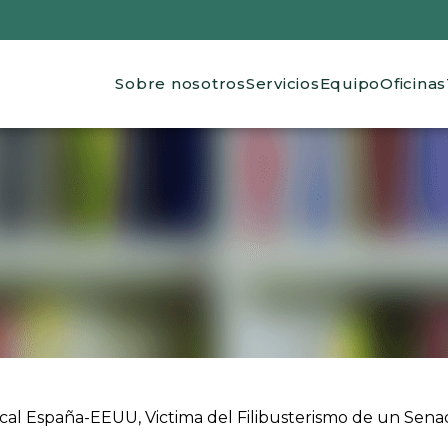
Main navigation
Sobre nosotros
Servicios
Equipo
Oficinas
 ayuda a la navegación
cal España-EEUU, Victima del Filibusterismo de un Sen