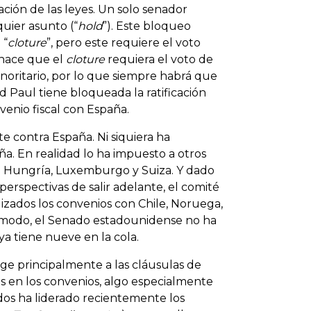
ción de las leyes. Un solo senador
uier asunto (“
hold
”). Este bloqueo
 “
cloture
”, pero este requiere el voto
o hace que el
cloture
requiera el voto de
noritario, por lo que siempre habrá que
d Paul tiene bloqueada la ratificación
enio fiscal con España.
 contra España. Ni siquiera ha
a. En realidad lo ha impuesto a otros
n Hungría, Luxemburgo y Suiza. Y dado
 perspectivas de salir adelante, el comité
lizados los convenios con Chile, Noruega,
e modo, el Senado estadounidense no ha
ya tiene nueve en la cola.
rige principalmente a las cláusulas de
s en los convenios, algo especialmente
dos ha liderado recientemente los