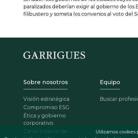
paralizados deberían exigir al gobierno de los
filibustero y someta los convenios al voto del
Footer - Sobre Nosotros
Footer 
Sobre nosotros
Equipo
Visión estratégica
Buscar profesi
Compromiso ESG
Ética y gobierno
corporativo
Canal Interno de
Utilizamos cookies 