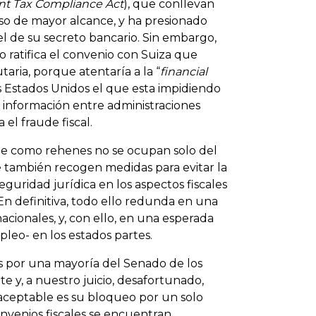
nt Tax Compliance Act
), que conllevan
uso de mayor alcance, y ha presionado
l de su secreto bancario. Sin embargo,
 ratifica el convenio con Suiza que
taria, porque atentaría a la “
financial
s Estados Unidos el que esta impidiendo
 información entre administraciones
el fraude fiscal.
ne como rehenes no se ocupan solo del
e también recogen medidas para evitar la
guridad jurídica en los aspectos fiscales
 En definitiva, todo ello redunda en una
nacionales, y, con ello, en una esperada
pleo- en los estados partes.
es por una mayoría del Senado de los
e y, a nuestro juicio, desafortunado,
 aceptable es su bloqueo por un solo
onvenios fiscales se encuentran