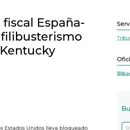
 fiscal España-
Serv
filibusterismo
Tribu
 Kentucky
Ofic
Bilba
Bu
Next
los Estados Unidos lleva bloqueado