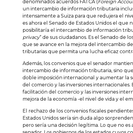
denominados acuerdos FATCA (
Foreign Accou
un intercambio de información tributaria incl
intensamente a Suiza para que redujera el nive
es ahora el Senado de Estados Unidos el que no
posibilitaría el intercambio de información tribu
privacy
“ de sus ciudadanos. Es el Senado de lo
que se avance en la mejora del intercambio de
tributarias que permita una lucha eficaz contra 
Además, los convenios que el senador mantie
intercambio de información tributaria, sino qu
doble imposición internacional y aumentar la se
del comercio y las inversiones internacionales.
facilitación del comercio y las inversiones inter
mejora de la economía -el nivel de vida y el em
El rechazo de los convenios fiscales pendient
Estados Unidos sería sin duda algo sorprendent
pero sería una decisión legítima. Lo que no es
senador. Los gobiernos de los estados cuyos c