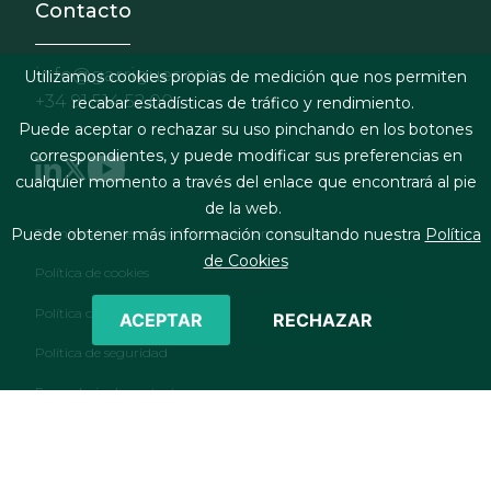
Contacto
info@garrigues.com
Utilizamos cookies propias de medición que nos permiten
+34 91 514 52 00
recabar estadísticas de tráfico y rendimiento.
Puede aceptar o rechazar su uso pinchando en los botones
correspondientes, y puede modificar sus preferencias en
cualquier momento a través del enlace que encontrará al pie
de la web.
Footer menu
Términos legales y condiciones de contratación
Puede obtener más información consultando nuestra
Política
de Cookies
Política de cookies
Política de privacidad
ACEPTAR
RECHAZAR
Política de seguridad
Formulario de contacto
RSS