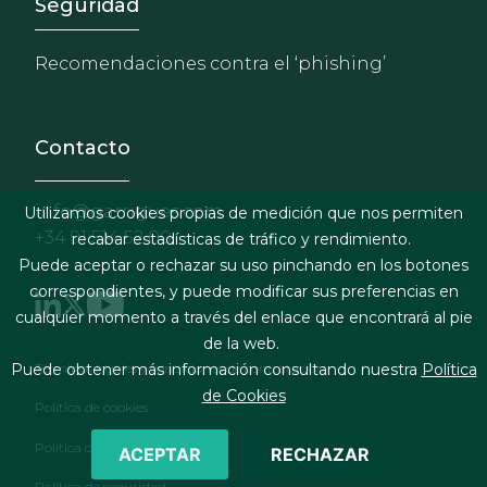
Footer - Extranet y herrami
Seguridad
Recomendaciones contra el ‘phishing’
Contacto
info@garrigues.com
Utilizamos cookies propias de medición que nos permiten
+34 91 514 52 00
recabar estadísticas de tráfico y rendimiento.
Puede aceptar o rechazar su uso pinchando en los botones
correspondientes, y puede modificar sus preferencias en
cualquier momento a través del enlace que encontrará al pie
de la web.
Footer menu
Términos legales y condiciones de contratación
Puede obtener más información consultando nuestra
Política
de Cookies
Política de cookies
Política de privacidad
ACEPTAR
RECHAZAR
Política de seguridad