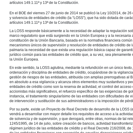
artículos 149.1.11ª y 13ª de la Constitución.
En el BOE del viernes 27 de junio de 2014 se publicó la Ley 10/2014, de 26 
y solvencia de entidades de crédito (la “LOSS”), que ha sido dotada de cará
artículos 149.1.11ª y 13ª de la Constitución.
La LOSS responde básicamente a la necesidad de adaptar la regulación sobr
marco regulatorio que está surgiendo en la Unión Europea y a la necesaria 
constitución de la Unión Bancaria, basada en la normativa financiera común 
mecanismos únicos de supervisión y resolución de entidades de crédito de la
palmaria la necesidad de que exista una regulación básica capaz de garanti
jurídico común para las entidades de crédito que, a su vez, sea plenamente
la Unión Europea.
En este sentido, la LOSS aglutina, mediante la refundición en un único texto
ordenación y disciplina de entidades de crédito, ocupándose de la vigilancia
gestión de riesgos de las entidades, atribuida con amplias prerrogativas al 
en absoluto a esa vigilancia y alcanza otros elementos muy sustantivos y pec
entidades de crédito como son la reserva de actividad, el control del acceso 
accionistas más significativos, el refuerzo específico de las exigencias de go
instancia, el tratamiento singularísimo de las entidades con dificultades de vi
de intervención y sustitución de sus administradores o la imposición de pérd
Por su parte, existe un Proyecto de Real Decreto de desarrollo de la LOSS 
vendrá a desarrollar con mayor detalle los requisitos de acceso a la activida
de solvencia y de supervisión, y que derogará, entre otras, normas de tal r
1245/1995, de 14 de julio, sobre creación de bancos, actividad transfronteriza
régimen jurídico de las entidades de crédito y el Real Decreto 216/2008, de 